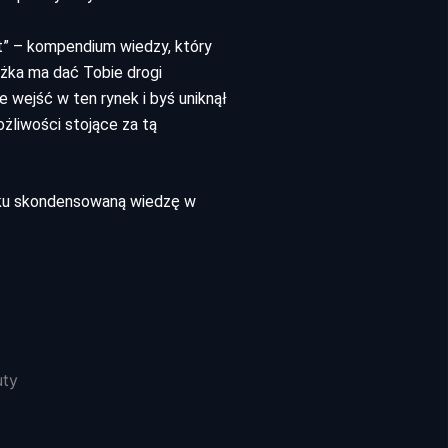
t” – kompendium wiedzy, który
ążka ma dać Tobie drogi
e wejść w ten rynek i byś uniknął
żliwości stojące za tą
niku skondensowaną wiedzę w