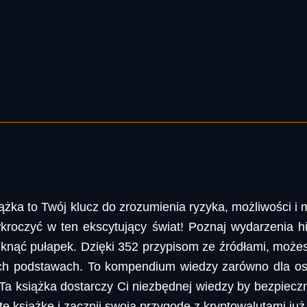
iążka to Twój klucz do zrozumienia ryzyka, możliwości i
kroczyć w ten ekscytujący świat! Poznaj wydarzenia hi
uniknąć pułapek. Dzięki 352 przypisom ze źródłami, moż
ch podstawach. To kompendium wiedzy zarówno dla osó
a książka dostarczy Ci niezbędnej wiedzy by bezpieczn
ę książkę i zacznij swoją przygodę z kryptowalutami już 