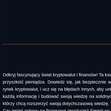
Odkryj fascynujący świat kryptowalut i finansów! Ta ks
przyszłość pieniądza. Dowiedz się, jak bezpiecznie w
rynek kryptowalut, i ucz się na błędach innych, aby 
każdą informację i budować swoją wiedzę na solidny
którzy chcą rozszerzyć swoją dotychczasową wiedzę. T
Czy jesteś gotowy na finansową rewolucję? Sięgnij po t