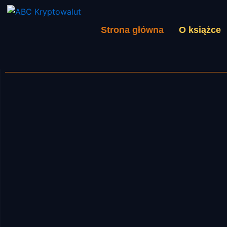
Przejdź
do
Strona główna
O książce
Strona Główna
treści