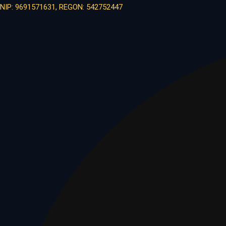
NIP: 9691571631, REGON: 542752447
Facebook
X-
twitter