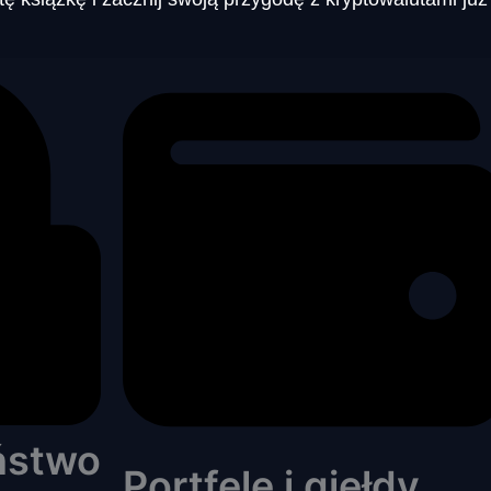
ństwo
Portfele i giełdy