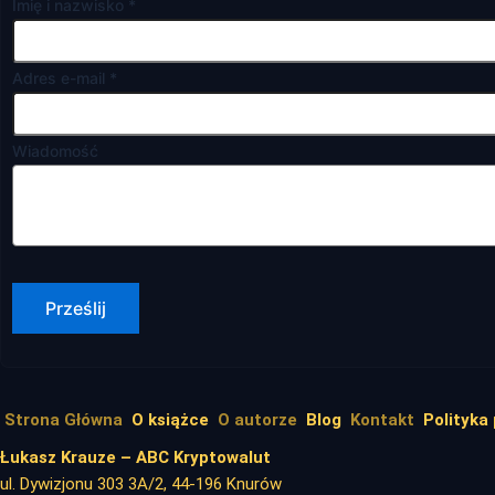
Imię i nazwisko
*
Adres e-mail
*
Wiadomość
Prześlij
Strona Główna
O książce
O autorze
Blog
Kontakt
Polityka
Łukasz Krauze – ABC Kryptowalut
ul. Dywizjonu 303 3A/2, 44-196 Knurów