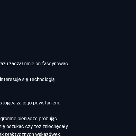
razu zaczął mnie on fascynować.
interesuje się technologią
 stojąca za jego powstaniem.
 ogromne pieniądze próbując
się oszukać czy też zniechęcały
brak praktycznych wskazówek.