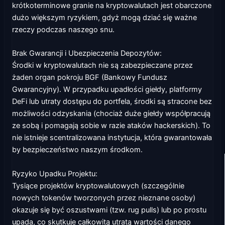
krótkoterminowe granie na kryptowalutach jest obarczone
dużo większym ryzykiem, gdyż mogą dziać się ważne
rzeczy podczas naszego snu.
Brak Gwarancji i Ubezpieczenia Depozytów:
Środki w kryptowalutach nie są zabezpieczane przez
żaden organ pokroju BGF (Bankowy Fundusz
Gwarancyjny). W przypadku upadłości giełdy, platformy
DeFi lub utraty dostępu do portfela, środki są stracone bez
możliwości odzyskania (chociaż duże giełdy współpracują
ze sobą i pomagają sobie w razie ataków hackerskich). To
nie istnieje scentralizowana instytucja, która gwarantowała
by bezpieczeństwo naszym środkom.
Ryzyko Upadku Projektu:
Tysiące projektów kryptowalutowych (szczególnie
nowych tokenów tworzonych przez nieznane osoby)
okazuje się być oszustwami (tzw. rug pulls) lub po prostu
upada, co skutkuje całkowitą utratą wartości danego