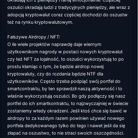
okradają ich z pieniędzy i ranią emocjonalnie. Częściej
oszuści okradają ludzi z tradycyjnych pieniędzy, ale wraz z
adopcją kryptowalut coraz częściej dochodzi do oszustw
też na rynku kryptowalutowym.
Fałszywe Airdropy / NFT:
O ile wiele projektów naprawdę daje wiernym
użytkownikom nagrody w postaci nowych kryptowalut
czy też NFT za lojalność, to oszuści wykorzystują to po
prostu kłamiąc o tym, że będzie airdrop nowej
kryptowaluty, czy do rozdania będzie NTF dla
użytkowników. Często trzeba podpiąć swój portfel do
smartcontraktu, by ten sprawdził naszą aktywność i to
właśnie wykorzystują oszuści. Bo gdy podłączy się nasz
portfel do ich smartkontraktu, to najzwyczajniej w świecie
zostaniemy wtedy okradzeni. Jeśli ktoś chce się bawić w
airdropy to za każdym razem powinien używać nowego
portfela dedykowanego tylko do tego i nawet jeśli da się
złapać na oszustwo, to nie straci swoich oszczędności.