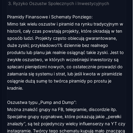
Ryzyko Oszustw Społecznych i Inwestycyjnych
Piramidy Finansowe i Schematy Ponziego:
Mimo tak wielu oszustw i piramid na rynku tradycyjnym w
historii, cały czas powstają projekty, które okradają w ten
sposób ludzi. Projekty często obiecują gwarantowane,
duże zyski; przykładowo1% dziennie bez realnego
produktu lub planu jak realnie osiągnąć takie zyski. Jest to
zwykłe oszustwo, w których wcześniejsi inwestorzy są
spłacani pieniędzmi nowych, co ostatecznie prowadzi do
załamania się systemu i strat, lub jeśli kwota w piramidzie
osiągnie dużą sumę to twórca piramidy po prostu je
kradnie.
Oszustwa typu „Pump and Dump”:
Można znaleźć grupy na FB, telegramie, discordzie itp.
Specjalne grupy sygnałowe, które pokazują jakie ,,perełki
znalazły’’, są też pojedynczy wielcy influenserzy na YT czy
instagramie. Twórcy tego schematu kupują mało znaczącą