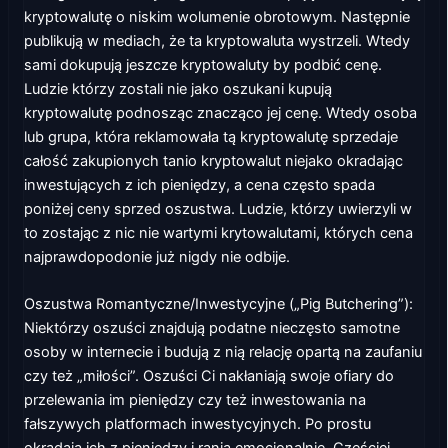
kryptowalutę o niskim wolumenie obrotowym. Następnie
publikują w mediach, że ta kryptowaluta wystrzeli. Wtedy
sami dokupują jeszcze kryptowaluty by podbić cenę.
Ludzie którzy zostali nie jako oszukani kupują
kryptowalutę podnosząc znacząco jej cenę. Wtedy osoba
lub grupa, która reklamowała tą kryptowalutę sprzedaje
całość zakupionych tanio kryptowalut niejako okradając
inwestujących z ich pieniędzy, a cena często spada
poniżej ceny sprzed oszustwa. Ludzie, którzy uwierzyli w
to zostając z nic nie wartymi krytowalutami, których cena
najprawdopodonie już nigdy nie odbije.
Oszustwa Romantyczne/Inwestycyjne („Pig Butchering”):
Niektórzy oszuści znajdują podatne nieczęsto samotne
osoby w internecie i budują z nią relację opartą na zaufaniu
czy też „miłości”. Oszuści Ci nakłaniają swoje ofiary do
przelewania im pieniędzy czy też inwestowania na
fałszywych platformach inwestycyjnych. Po prostu