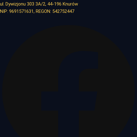
ul. Dywizjonu 303 3A/2, 44-196 Knurów
NIP: 9691571631, REGON: 542752447
Facebook
X-
twitter